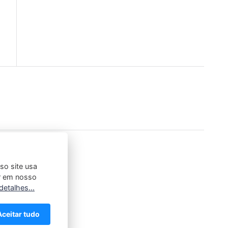
so site usa
er em nosso
detalhes...
Aceitar tudo