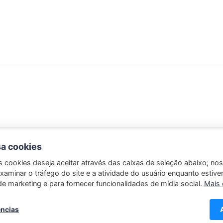
sa cookies
s cookies deseja aceitar através das caixas de seleção abaixo; nos
Contato
-
Sobre
-
Termos de Uso
-
Política de Privacidade
xaminar o tráfego do site e a atividade do usuário enquanto estiv
s de marketing e para fornecer funcionalidades de mídia social.
Mais 
encias
Gazeta de Caxias @2025