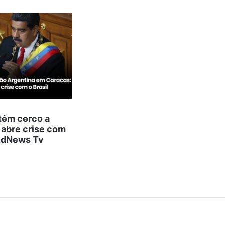
ém cerco a
 abre crise com
andNews Tv