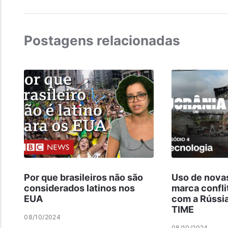
Postagens relacionadas
Por que brasileiros não são
Uso de nova
considerados latinos nos
marca confli
EUA
com a Rússi
TIME
08/10/2024
08/10/2024