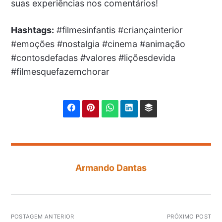
suas experiências nos comentários!
Hashtags:
#filmesinfantis #criançainterior
#emoções #nostalgia #cinema #animação
#contosdefadas #valores #liçõesdevida
#filmesquefazemchorar
Armando Dantas
POSTAGEM ANTERIOR
PRÓXIMO POST